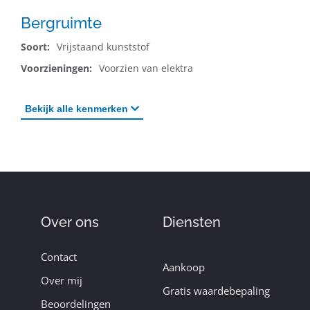
Bergruimte
Soort:
Vrijstaand kunststof
Voorzieningen:
Voorzien van elektra
Bekijk
alle
kenmerken
Over ons
Diensten
Contact
Aankoop
Over mij
Gratis waardebepaling
Beoordelingen