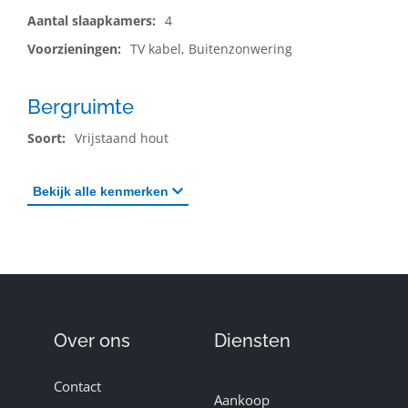
Aantal slaapkamers:
4
Voorzieningen:
TV kabel, Buitenzonwering
Bergruimte
Soort:
Vrijstaand hout
Bekijk
alle
kenmerken
Over ons
Diensten
Contact
Aankoop