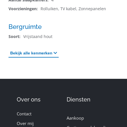
Voorzieningen:
Rolluiken, TV kabel, Zonnepanelen
Bergruimte
Soort:
Vrijstaand hout
Bekijk
alle
kenmerken
Over ons
Diensten
Contact
Aankoop
Over mij