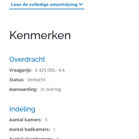
Lees
de volledige omschrijving
Kenmerken
Overdracht
Vraagprijs:
€ 425.000,- k.k.
Status:
Verkocht
Aanvaarding:
In overleg
Indeling
Aantal kamers:
5
Aantal badkamers:
1
Aantal slaapkamers:
4